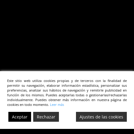
Este sitio web utiliza cookies propias y de terceros con la finalidad de
permitir su navegación, elaborar información estadística, personalizar sus
preferencias, analizar sus hábitos de navegación y remitirle publicidad en
función de los mismos. Puedes aceptarlas todas o gestionarlas/rechazarlas
individualmente. Puedes obtener más información en nuestra página de
cookies en todo momento.
Leer más
Aceptar
Rechazar
Ajustes de las cookies
Ir a...