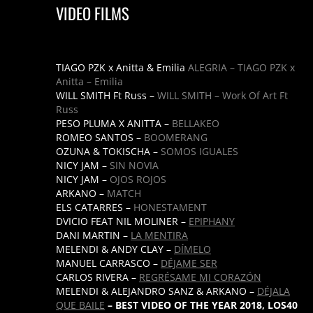
VIDEO FILMS
TIAGO PZK x Anitta & Emilia
ALEGRIA – TIAGO PZK x
Anitta – Emilia
WILL SMITH Ft Russ –
WILL SMITH – Work Of Art Ft
Russ
PESO PLUMA X ANITTA –
BELLAKEO
ROMEO SANTOS –
BOOMERANG
OZUNA & TOKISCHA –
SOMOS IGUALES
NICY JAM –
SIN NOVIA
NICY JAM –
OJOS ROJOS
ARKANO –
MATCH
ELS CATARRES –
HONESTAMENT
DVICIO FEAT NIL MOLINER –
EPIPHANY
DANI MARTIN –
LA MENTIRA
MELENDI & ANDY CLAY –
DÍMELO
MANUEL CARRASCO –
DÉJAME SER
CARLOS RIVERA –
REGRÉSAME MI CORAZÓN
MELENDI & ALEJANDRO SANZ & ARKANO –
DÉJALA
QUE BAILE
– BEST VIDEO OF THE YEAR 2018, LOS40