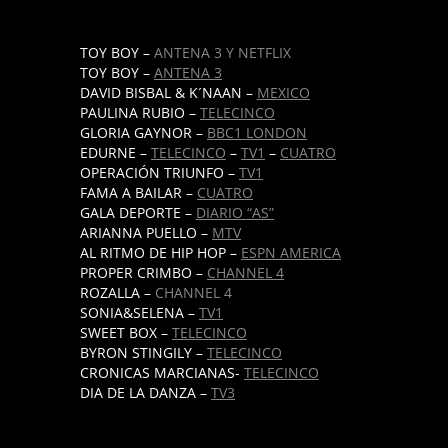
TOY BOY –
ANTENA 3 Y NETFLIX
TOY BOY –
ANTENA 3
DAVID BISBAL & K´NAAN –
MEXICO
PAULINA RUBIO –
TELECINCO
GLORIA GAYNOR –
BBC1 LONDON
EDURNE –
TELECINCO
–
TV1
–
CUATRO
OPERACIÓN TRIUNFO –
TV1
FAMA A BAILAR –
CUATRO
GALA DEPORTE –
DIARIO “AS”
ARIANNA PUELLO –
MTV
AL RITMO DE HIP HOP –
ESPN AMERICA
PROPER CRIMBO –
CHANNEL 4
ROZALLA –
CHANNEL 4
SONIA&SELENA –
TV1
SWEET BOX –
TELECINCO
BYRON STINGILY –
TELECINCO
CRONICAS MARCIANAS-
TELECINCO
DIA DE LA DANZA –
TV3