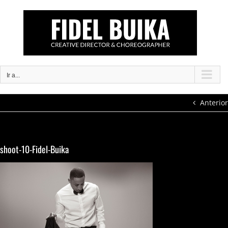
Saltar
al
contenido
Ir a...
Anterior
shoot-10-Fidel-Buika