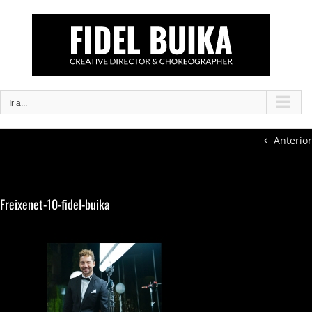
Saltar
al
contenido
Ir a...
Anterior
Freixenet-10-fidel-buika