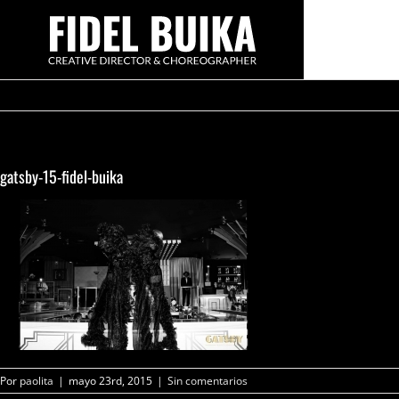
Saltar
al
contenido
gatsby-15-fidel-buika
Por
paolita
|
mayo 23rd, 2015
|
Sin comentarios