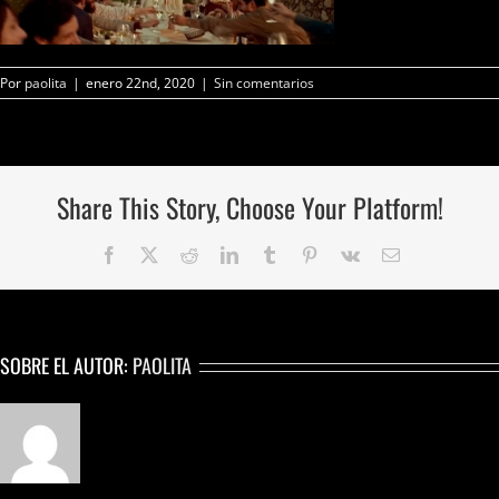
Por
paolita
|
enero 22nd, 2020
|
Sin comentarios
Share This Story, Choose Your Platform!
Facebook
Twitter
Reddit
LinkedIn
Tumblr
Pinterest
Vk
Correo
electrónico
SOBRE EL AUTOR:
PAOLITA