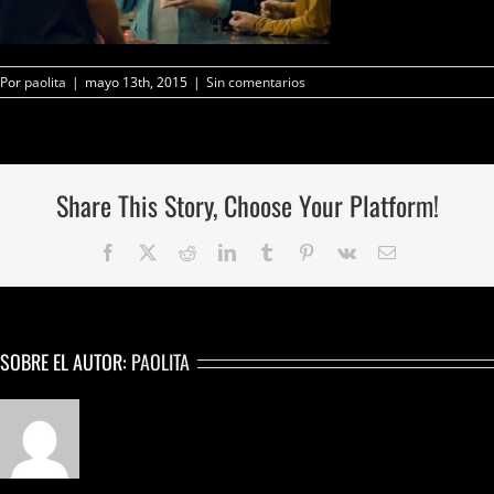
Por
paolita
|
mayo 13th, 2015
|
Sin comentarios
Share This Story, Choose Your Platform!
Facebook
Twitter
Reddit
LinkedIn
Tumblr
Pinterest
Vk
Correo
electrónico
SOBRE EL AUTOR:
PAOLITA