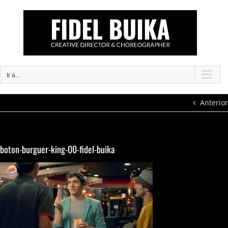
Saltar
al
contenido
Ir a...
Anterior
boton-burguer-king-00-fidel-buika