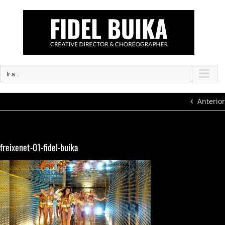
Saltar
al
contenido
Ir a...
Anterior
freixenet-01-fidel-buika