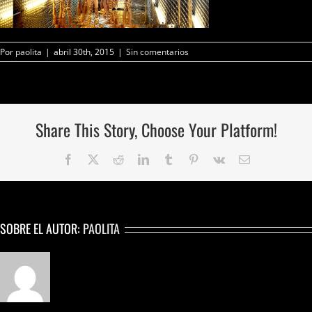
Por
paolita
|
abril 30th, 2015
|
Sin comentarios
Share This Story, Choose Your Platform!
Facebook
Twitter
Reddit
LinkedIn
Tumblr
Pinterest
Vk
Correo
electrónico
SOBRE EL AUTOR:
PAOLITA