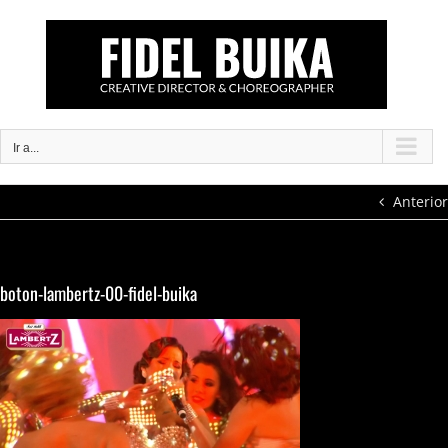
Saltar
al
contenido
Ir a...
Anterior
boton-lambertz-00-fidel-buika