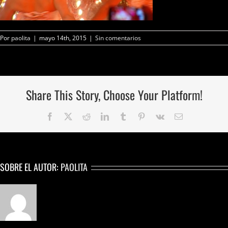
Por
paolita
|
mayo 14th, 2015
|
Sin comentarios
Share This Story, Choose Your Platform!
Facebook
Twitter
Reddit
LinkedIn
Tumblr
Pinterest
Vk
Correo
electrónico
SOBRE EL AUTOR:
PAOLITA