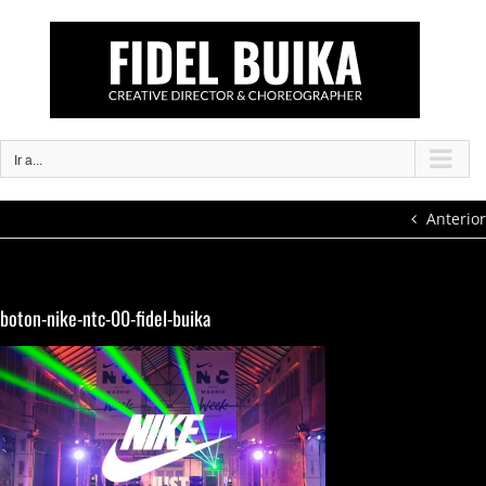
Saltar
al
contenido
Ir a...
Anterior
boton-nike-ntc-00-fidel-buika