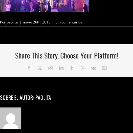
Por
paolita
|
mayo 26th, 2015
|
Sin comentarios
Share This Story, Choose Your Platform!
Facebook
Twitter
Reddit
LinkedIn
Tumblr
Pinterest
Vk
Correo
electrónico
SOBRE EL AUTOR:
PAOLITA