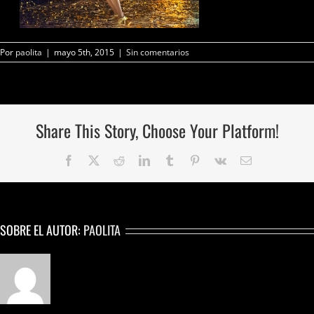
Por
paolita
|
mayo 5th, 2015
|
Sin comentarios
Share This Story, Choose Your Platform!
Facebook
Twitter
Reddit
LinkedIn
Tumblr
Pinterest
Vk
Correo
electrónico
SOBRE EL AUTOR:
PAOLITA