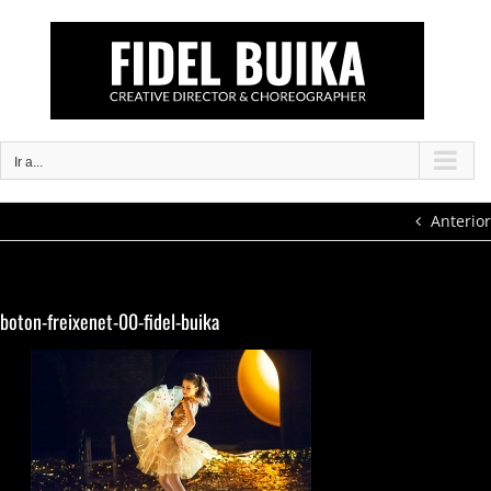
Saltar
al
contenido
Ir a...
Anterior
boton-freixenet-00-fidel-buika