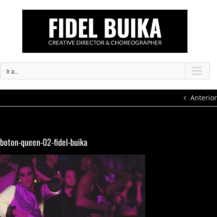
Saltar
al
contenido
Ir a...
Anterior
boton-queen-02-fidel-buika