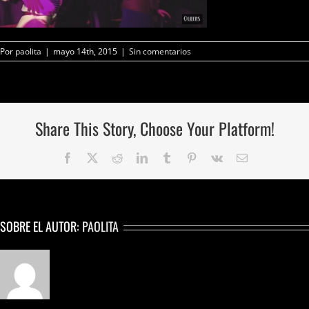
Por
paolita
|
mayo 14th, 2015
|
Sin comentarios
Share This Story, Choose Your Platform!
Facebook
Twitter
Reddit
LinkedIn
Tumblr
Pinterest
Vk
Correo
electrónico
SOBRE EL AUTOR:
PAOLITA