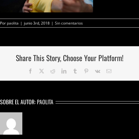
Por
paolita
|
junio 3rd, 2018
|
Sin comentarios
Share This Story, Choose Your Platform!
Facebook
Twitter
Reddit
LinkedIn
Tumblr
Pinterest
Vk
Correo
electrónico
SOBRE EL AUTOR:
PAOLITA